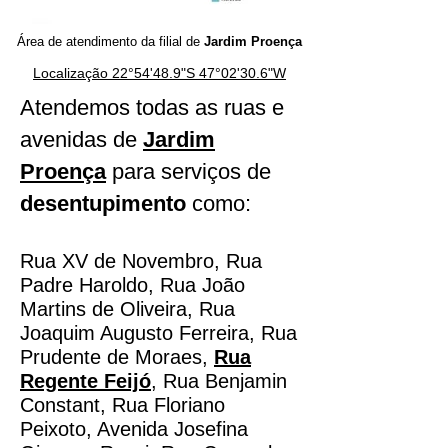
Área de atendimento da filial de
Jardim Proença
Localização 22°54'48.9"S 47°02'30.6"W
Atendemos todas as ruas e
avenidas de
Jardim
Proença
para serviços de
desentupimento
como:
Rua XV de Novembro,
Rua
Padre Haroldo
, Rua João
Martins de Olive
ira, Rua
Joaquim Augusto Ferreira, Rua
Prudente de Moraes,
Rua
Regente Feijó
, Rua Benjamin
Constant, Rua Floriano
Peixoto,
Avenida Josefina