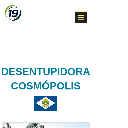
DESENTUPIDORA
BR 19
(19) 99276-8460
Um técnico da sua cidade
DESENTUPIDORA
COSMÓPOLIS