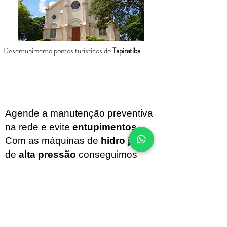
Desentupimento pontos turísticos de
Tapiratiba
Agende a manutenção preventiva
na rede e evite
entupimentos
.
Com as máquinas de
hidro jato
de
alta pressão
conseguimos
disolver as placas de detritos que
se formam na
tubulação
evitando
quebras e agilizando o processo.