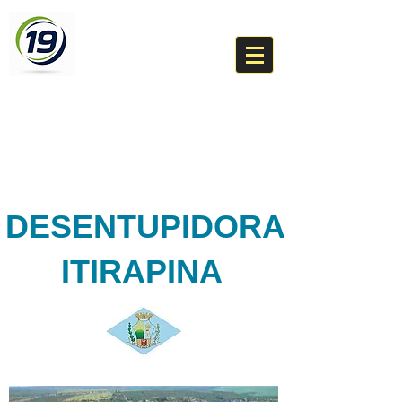
DESENTUPIDORA
BR 19
(19) 99276-8460
Um técnico da sua cidade
DESENTUPIDORA
I
ITIRAPINA